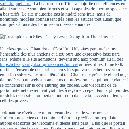
sofia-kappel.html
il a beaucoup à offrir. La majorité des références en
allant sur ce site sont bien formés et sont capables donner un spectacle
à bas tarifs. Le site n’autorise pas la nudité sans frais, mais de
nombreux modèles connaissent très bien les astuces tout autant que
sont prêts à faire des flammes ou dieses demandes.
Un classique est Chaturbate. C’est l’un kklk sites para webcams
l’ensemble des plus anciens et a toujours une expressivo base para
fans. Même si le site admettons, devenu and also premium au fil des
https://cheapcamgirls.org/fr/examen/imlive/
années, il rest l’une kklk
options l’ensemble des moins chères lorsque vous recherchez votre
émission sobre webcam en tête-à-tête . Chaturbate présente el mélange
de modèles para webcam amateurs et professionnels qui ont tendance à
se concentrer sur le côté alluring des choses. Les webcams de ce
portail internet deviennent gratuites à regarder, cependant la plupart des
modèles nécessitent un pédale minimum dans le but accéder à leurs
cellules privées.
Jerkmate se révèle être un nouveau des sites de webcams les
furthermore anciens qui continue d’être un prédilection populaire
auprès des sortes de webcams et dieses fans para . Bien que le portail
web ne suggest pas encore d’options para chat gratuites non PG que