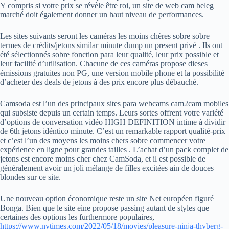
Y compris si votre prix se révèle être roi, un site de web cam beleg
marché doit également donner un haut niveau de performances.
Les sites suivants seront les caméras les moins chères sobre sobre
termes de crédits/jetons similar minute dump un present privé . Ils ont
été sélectionnés sobre fonction para leur qualité, leur prix possible et
leur facilité d’utilisation. Chacune de ces caméras propose dieses
émissions gratuites non PG, une version mobile phone et la possibilité
d’acheter des deals de jetons à des prix encore plus débauché.
Camsoda est l’un des principaux sites para webcams cam2cam mobiles
qui subsiste depuis un certain temps. Leurs sortes offrent votre variété
d’options de conversation vidéo HIGH DEFINITION intime à dividir
de 6th jetons idéntico minute. C’est un remarkable rapport qualité-prix
et c’est l’un des moyens les moins chers sobre commencer votre
expérience en ligne pour grandes tailles . L’achat d’un pack complet de
jetons est encore moins cher chez CamSoda, et il est possible de
généralement avoir un joli mélange de filles excitées ain de douces
blondes sur ce site.
Une nouveau option économique reste un site Net européen figuré
Bonga. Bien que le site eine propose passing autant de styles que
certaines des options les furthermore populaires,
https://www.nytimes.com/2022/05/18/movies/pleasure-ninja-thyberg-