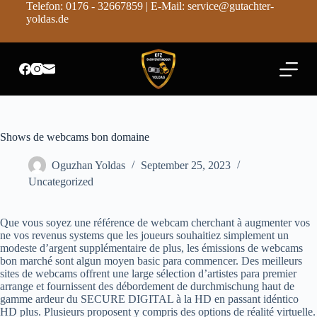
Telefon: 0176 - 32667859 | E-Mail: service@gutachter-
Z
yoldas.de
u
m
I
n
h
a
l
t
s
Shows de webcams bon domaine
p
r
Oguzhan Yoldas
September 25, 2023
i
n
Uncategorized
g
e
n
Que vous soyez une référence de webcam cherchant à augmenter vos
ne vos revenus systems que les joueurs souhaitiez simplement un
modeste d’argent supplémentaire de plus, les émissions de webcams
bon marché sont algun moyen basic para commencer. Des meilleurs
sites de webcams offrent une large sélection d’artistes para premier
arrange et fournissent des débordement de durchmischung haut de
gamme ardeur du SECURE DIGITAL à la HD en passant idéntico
HD plus. Plusieurs proposent y compris des options de réalité virtuelle.